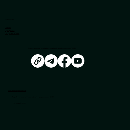
Мапа сайту:
Головна
Про проєкт
Зворотній звʼязок
FUN
DA
C
J
A
Соціальні мережі Асоціація інноваційної та цифрової освіти (АІDE)
PRO
FUTURO
Політика конфіденційності
Розробник – Асоціація інноваційної та цифрової освіти (AIDE)
Copyright © 2025