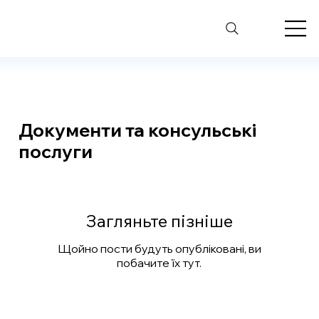
Інформаційн
о-
с
ервісний 
Документи та консульські
послуги
Загляньте пізніше
Щойно пости будуть опубліковані, ви
побачите їх тут.